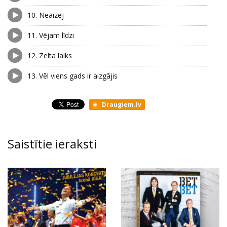
10.
Neaizej
11.
Vējam līdzi
12.
Zelta laiks
13.
Vēl viens gads ir aizgājis
Draugiem.lv
Saistītie ieraksti