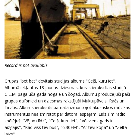
Record is not available
Grupas "bet bet" devītais studijas albums "Ceļš, kuru iet".
Albumā iekļautas 13 jaunas dziesmas, kuras ierakstītas studijā
G.E.M. pagājušā gada nogalē un šogad. Albumu producējuši paši
grupas dalībnieki un dziesmas rakstījuši Muktupāvels, Račs un
Tirzītis. Albums ierakstīts pamatā izmantojot akustiskos mūzikas
instrumentus neaizmirstot par datora iespējām. Līdz šim radio
spēlējuši "Vējam līdz", "Ceļš, kuru iet", "Vēl viens gads ir
aizgājis", "Kad viss tev būs", "6.30FM", "Ar tevi kopā" un "Zelta
laiks".