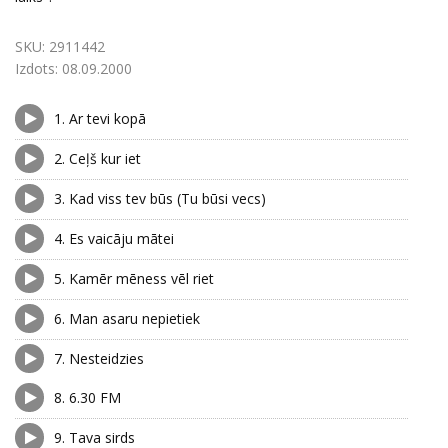
SKU:
2911442
Izdots:
08.09.2000
1.
Ar tevi kopā
2.
Ceļš kur iet
3.
Kad viss tev būs (Tu būsi vecs)
4.
Es vaicāju mātei
5.
Kamēr mēness vēl riet
6.
Man asaru nepietiek
7.
Nesteidzies
8.
6.30 FM
9.
Tava sirds