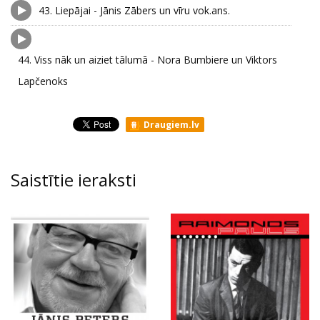
43.
Liepājai - Jānis Zābers un vīru vok.ans.
44.
Viss nāk un aiziet tālumā - Nora Bumbiere un Viktors
Lapčenoks
Draugiem.lv
Saistītie ieraksti