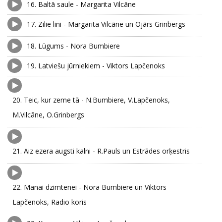
16.
Baltā saule - Margarita Vilcāne
17.
Zilie lini - Margarita Vilcāne un Ojārs Grinbergs
18.
Lūgums - Nora Bumbiere
19.
Latviešu jūrniekiem - Viktors Lapčenoks
20.
Teic, kur zeme tā - N.Bumbiere, V.Lapčenoks,
M.Vilcāne, O.Grinbergs
21.
Aiz ezera augsti kalni - R.Pauls un Estrādes orķestris
22.
Manai dzimtenei - Nora Bumbiere un Viktors
Lapčenoks, Radio koris