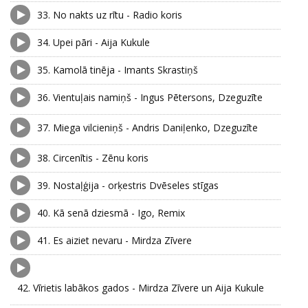
33.
No nakts uz rītu - Radio koris
34.
Upei pāri - Aija Kukule
35.
Kamolā tinēja - Imants Skrastiņš
36.
Vientuļais namiņš - Ingus Pētersons, Dzeguzīte
37.
Miega vilcieniņš - Andris Daniļenko, Dzeguzīte
38.
Circenītis - Zēnu koris
39.
Nostaļģija - orķestris Dvēseles stīgas
40.
Kā senā dziesmā - Igo, Remix
41.
Es aiziet nevaru - Mirdza Zīvere
42.
Vīrietis labākos gados - Mirdza Zīvere un Aija Kukule