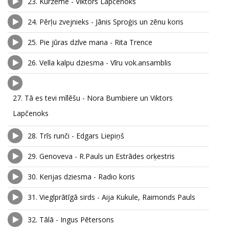
23.
Kurzeme - Viktors Lapčenoks
24.
Pērļu zvejnieks - Jānis Sproģis un zēnu koris
25.
Pie jūras dzīve mana - Rita Trence
26.
Vella kalpu dziesma - Vīru vok.ansamblis
27.
Tā es tevi mīlēšu - Nora Bumbiere un Viktors
Lapčenoks
28.
Trīs runči - Edgars Liepiņš
29.
Genoveva - R.Pauls un Estrādes orķestris
30.
Kerijas dziesma - Radio koris
31.
Vieglprātīgā sirds - Aija Kukule, Raimonds Pauls
32.
Tālā - Ingus Pētersons