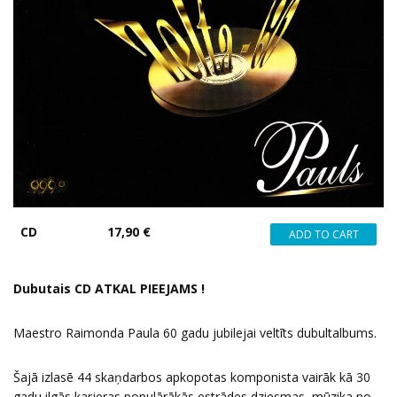
CD
17,90 €
Dubutais CD ATKAL PIEEJAMS !
Maestro Raimonda Paula 60 gadu jubilejai veltīts dubultalbums.
Šajā izlasē 44 skaņdarbos apkopotas komponista vairāk kā 30
gadu ilgās karjeras populārākās estrādes dziesmas, mūzika no