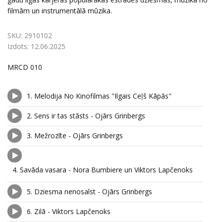
filmām un instrumentālā mūzika.
SKU:
2910102
Izdots:
12.06.2025
MRCD 010
1.
Melodija No Kinofilmas "Ilgais Ceļš Kāpās"
2.
Sens ir tas stāsts - Ojārs Grinbergs
3.
Mežrozīte - Ojārs Grinbergs
4.
Savāda vasara - Nora Bumbiere un Viktors Lapčenoks
5.
Dziesma nenosalst - Ojārs Grinbergs
6.
Zilā - Viktors Lapčenoks