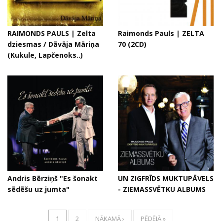
RAIMONDS PAULS | Zelta
Raimonds Pauls | ZELTA
dziesmas / Dāvāja Māriņa
70 (2CD)
(Kukule, Lapčenoks..)
Andris Bērziņš "Es šonakt
UN ZIGFRĪDS MUKTUPĀVELS
sēdēšu uz jumta"
- ZIEMASSVĒTKU ALBUMS
1
2
NĀKAMĀ ›
PĒDĒJĀ »