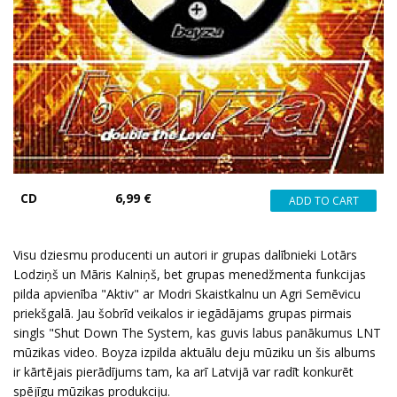
CD
6,99 €
Visu dziesmu producenti un autori ir grupas dalībnieki Lotārs
Lodziņš un Māris Kalniņš, bet grupas menedžmenta funkcijas
pilda apvienība "Aktiv" ar Modri Skaistkalnu un Agri Semēvicu
priekšgalā. Jau šobrīd veikalos ir iegādājams grupas pirmais
singls "Shut Down The System, kas guvis labus panākumus LNT
mūzikas video. Boyza izpilda aktuālu deju mūziku un šis albums
ir kārtējais pierādījums tam, ka arī Latvijā var radīt konkurēt
spējīgu mūzikas produkciju.