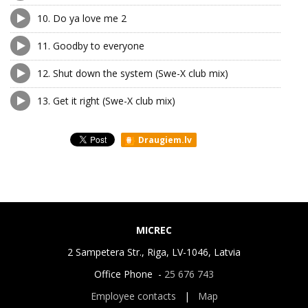
10.
Do ya love me 2
11.
Goodby to everyone
12.
Shut down the system (Swe-X club mix)
13.
Get it right (Swe-X club mix)
Draugiem.lv
MICREC
2 Sampetera Str., Riga, LV-1046, Latvia
Office Phone -
25 676 743
Employee contacts
|
Map