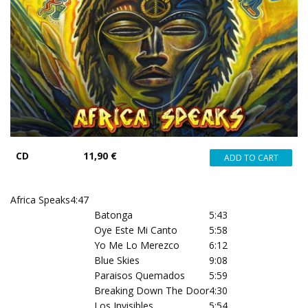
CD
11,90 €
Africa Speaks
4:47
Batonga
5:43
Oye Este Mi Canto
5:58
Yo Me Lo Merezco
6:12
Blue Skies
9:08
Paraisos Quemados
5:59
Breaking Down The Door
4:30
Los Invisibles
5:54