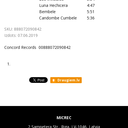
Luna Hechicera
4:47
Bembele
5:51
Candombe Cumbele
5:36
SKU:
888072090842
Izdots:
07.06.2019
Concord Records 00888072090842
1.
Draugiem.lv
MICREC
2 Sampetera Str., Riga, LV-1046, Latvia