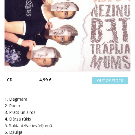
CD
4,99 €
1. Dagmāra
2. Radio
3. Prāts un sirds
4. Dārza rūķis
5. Salda dzīve ievārījumā
6. Džūlija