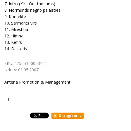
7. Intro (Kick Out the Jams)
8. Normunds negrib palaisties
9. Konfekte
10. Šarmants vīrs
11. Mīlestība
12. Himna
13. Kefīrs
14. Dakteris
SKU:
4750510005342
Izdots:
01.05.2007
Antena Promotion & Management
1.
Draugiem.lv