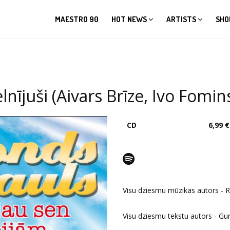
MAESTRO 90
HOT NEWS
ARTISTS
SHO
nījuši (Aivars Brīze, Ivo Fomins
CD
6,99 €
Visu dziesmu mūzikas autors - 
Visu dziesmu tekstu autors - Gu