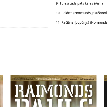
9.
Tu esi tāds pats kā es (Aisha)
10.
Paldies (Normunds Jakušonok
11.
Račiāna (popūrijs) (Normunds