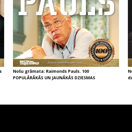
s
Nošu grāmata: Raimonds Pauls. 100
N
POPULĀRĀKĀS UN JAUNĀKĀS DZIESMAS
d