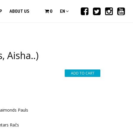
P
ABOUT US
0
EN
, Aisha..)
Raimonds Pauls
ntars Račs