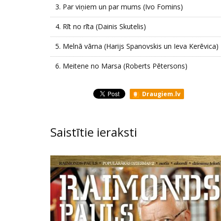
3.
Par viņiem un par mums (Ivo Fomins)
4.
Rīt no rīta (Dainis Skutelis)
5.
Melnā vārna (Harijs Spanovskis un Ieva Kerēvica)
6.
Meitene no Marsa (Roberts Pētersons)
Draugiem.lv
Saistītie ieraksti