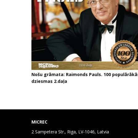
Nošu grāmata: Raimonds Pauls. 100 populārākā
dziesmas 2.daļa
MICREC
2 Sampetera Str., Riga, LV-1046, Latvia