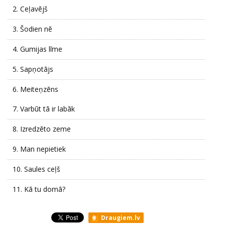
2.
Ceļavējš
3.
Šodien nē
4.
Gumijas līme
5.
Sapņotājs
6.
Meiteņzēns
7.
Varbūt tā ir labāk
8.
Izredzēto zeme
9.
Man nepietiek
10.
Saules ceļš
11.
Kā tu domā?
Draugiem.lv