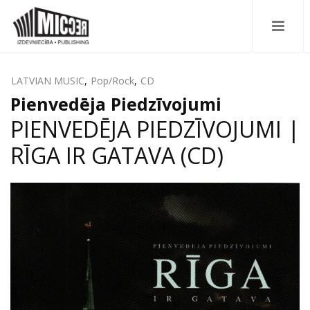
LATVIAN MUSIC
,
Pop/Rock
,
CD
Pienvedēja Piedzīvojumi
PIENVEDĒJA PIEDZĪVOJUMI |
RĪGA IR GATAVA (CD)