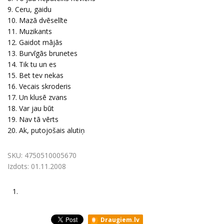
9. Ceru, gaidu
10. Mazā dvēselīte
11. Muzikants
12. Gaidot mājās
13. Burvīgās brunetes
14. Tik tu un es
15. Bet tev nekas
16. Vecais skroderis
17. Un klusē zvans
18. Var jau būt
19. Nav tā vērts
20. Ak, putojošais alutiņ
SKU:
4750510005670
Izdots:
01.11.2008
1.
Draugiem.lv