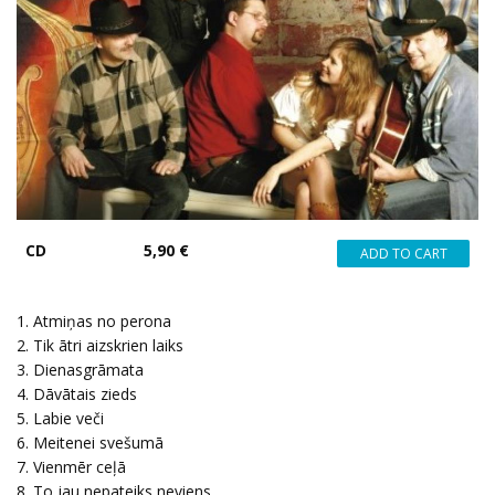
CD
5,90 €
1. Atmiņas no perona
2. Tik ātri aizskrien laiks
3. Dienasgrāmata
4. Dāvātais zieds
5. Labie veči
6. Meitenei svešumā
7. Vienmēr ceļā
8. To jau nepateiks neviens