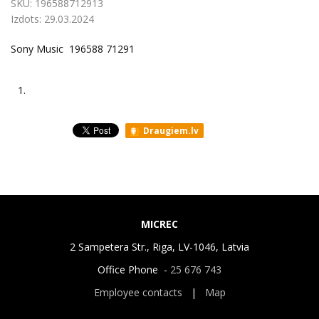
SKU:
196588712913
Izdots:
29.03.2024
Sony Music 196588 71291
1.
Draugiem.lv
MICREC
2 Sampetera Str., Riga, LV-1046, Latvia
Office Phone -
25 676 743
Employee contacts
|
Map