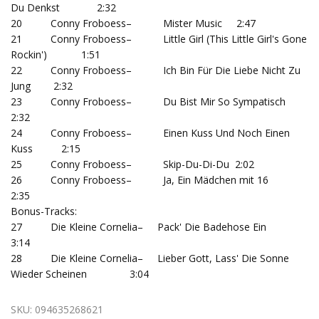
Du Denkst 2:32
20 Conny Froboess– Mister Music 2:47
21 Conny Froboess– Little Girl (This Little Girl's Gone
Rockin') 1:51
22 Conny Froboess– Ich Bin Für Die Liebe Nicht Zu
Jung 2:32
23 Conny Froboess– Du Bist Mir So Sympatisch
2:32
24 Conny Froboess– Einen Kuss Und Noch Einen
Kuss 2:15
25 Conny Froboess– Skip-Du-Di-Du 2:02
26 Conny Froboess– Ja, Ein Mädchen mit 16
2:35
Bonus-Tracks:
27 Die Kleine Cornelia– Pack' Die Badehose Ein
3:14
28 Die Kleine Cornelia– Lieber Gott, Lass' Die Sonne
Wieder Scheinen 3:04
SKU:
094635268621