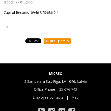
Izdots:
27.01.2006
Capitol Records 0946 3 52686 2 1
1.
Draugiem.lv
MICREC
2 Sampetera Str., Riga, LV-1046, Latvia
Office Phone -
25 676 743
Employee contacts
|
Map