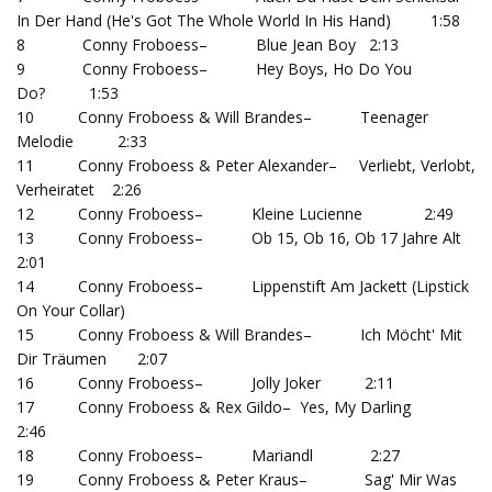
In Der Hand (He's Got The Whole World In His Hand) 1:58
8 Conny Froboess– Blue Jean Boy 2:13
9 Conny Froboess– Hey Boys, Ho Do You
Do? 1:53
10 Conny Froboess & Will Brandes– Teenager
Melodie 2:33
11 Conny Froboess & Peter Alexander– Verliebt, Verlobt,
Verheiratet 2:26
12 Conny Froboess– Kleine Lucienne 2:49
13 Conny Froboess– Ob 15, Ob 16, Ob 17 Jahre Alt
2:01
14 Conny Froboess– Lippenstift Am Jackett (Lipstick
On Your Collar)
15 Conny Froboess & Will Brandes– Ich Möcht' Mit
Dir Träumen 2:07
16 Conny Froboess– Jolly Joker 2:11
17 Conny Froboess & Rex Gildo– Yes, My Darling
2:46
18 Conny Froboess– Mariandl 2:27
19 Conny Froboess & Peter Kraus– Sag' Mir Was