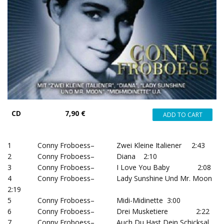
CD
7,90 €
1 Conny Froboess– Zwei Kleine Italiener 2:43
2 Conny Froboess– Diana 2:10
3 Conny Froboess– I Love You Baby 2:08
4 Conny Froboess– Lady Sunshine Und Mr. Moon
2:19
5 Conny Froboess– Midi-Midinette 3:00
6 Conny Froboess– Drei Musketiere 2:22
7 Conny Froboess– Auch Du Hast Dein Schicksal