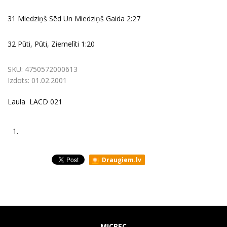
31 Miedziņš Sēd Un Miedziņš Gaida 2:27
32 Pūti, Pūti, Ziemelīti 1:20
SKU:
4750572000613
Izdots:
01.02.2001
Laula LACD 021
1.
Draugiem.lv
MICREC