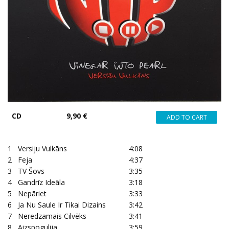
CD
9,90 €
1
Versiju Vulkāns
4:08
2
Feja
4:37
3
TV Šovs
3:35
4
Gandrīz Ideāla
3:18
5
Nepāriet
3:33
6
Ja Nu Saule Ir Tikai Dizains
3:42
7
Neredzamais Cilvēks
3:41
8
Aizspogulija
3:59