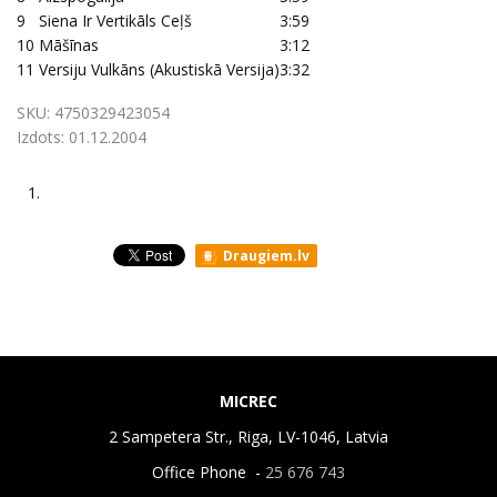
9
Siena Ir Vertikāls Ceļš
3:59
10
Māšīnas
3:12
11
Versiju Vulkāns (Akustiskā Versija)
3:32
SKU:
4750329423054
Izdots:
01.12.2004
1.
Draugiem.lv
MICREC
2 Sampetera Str., Riga, LV-1046, Latvia
Office Phone -
25 676 743