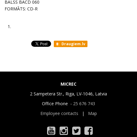
BALSS BACD 060
FORMĀTS: CD-R
1.
Draugiem.lv
MICREC
2 Sampetera Str., Riga, LV-1046, Latvia
Office Phone -
25 676 743
Employee contacts
|
Map