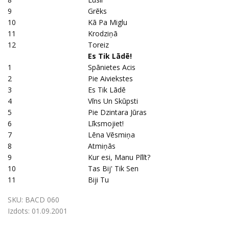
9
Grēks
10
Kā Pa Miglu
11
Krodziņā
12
Toreiz
Es Tik Lādē!
1
Spānietes Acis
2
Pie Aiviekstes
3
Es Tik Lādē
4
Vīns Un Skūpsti
5
Pie Dzintara Jūras
6
Līksmojiet!
7
Lēna Vēsmiņa
8
Atmiņās
9
Kur esi, Manu Pīlīt?
10
Tas Bij' Tik Sen
11
Biji Tu
SKU:
BACD 060
Izdots:
01.09.2001