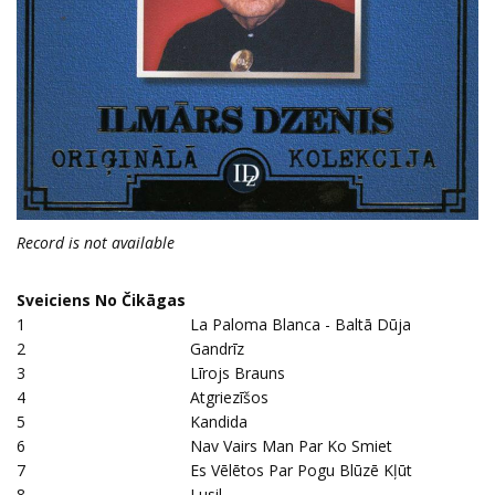
Record is not available
Sveiciens No Čikāgas
1
La Paloma Blanca - Baltā Dūja
2
Gandrīz
3
Līrojs Brauns
4
Atgriezīšos
5
Kandida
6
Nav Vairs Man Par Ko Smiet
7
Es Vēlētos Par Pogu Blūzē Kļūt
8
Lusil