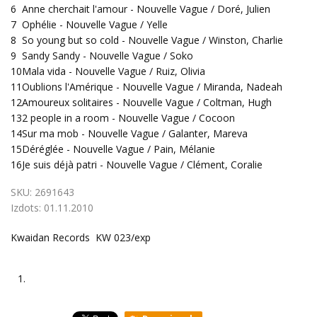
6
Anne cherchait l'amour - Nouvelle Vague / Doré, Julien
7
Ophélie - Nouvelle Vague / Yelle
8
So young but so cold - Nouvelle Vague / Winston, Charlie
9
Sandy Sandy - Nouvelle Vague / Soko
10
Mala vida - Nouvelle Vague / Ruiz, Olivia
11
Oublions l'Amérique - Nouvelle Vague / Miranda, Nadeah
12
Amoureux solitaires - Nouvelle Vague / Coltman, Hugh
13
2 people in a room - Nouvelle Vague / Cocoon
14
Sur ma mob - Nouvelle Vague / Galanter, Mareva
15
Déréglée - Nouvelle Vague / Pain, Mélanie
16
Je suis déjà patri - Nouvelle Vague / Clément, Coralie
SKU:
2691643
Izdots:
01.11.2010
Kwaidan Records KW 023/exp
1.