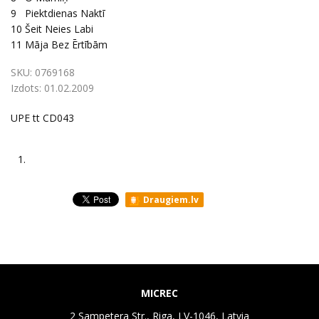
9
Piektdienas Naktī
10
Šeit Neies Labi
11
Māja Bez Ērtībām
SKU:
0769168
Izdots:
01.02.2009
UPE tt CD043
1.
Draugiem.lv
MICREC
2 Sampetera Str., Riga, LV-1046, Latvia