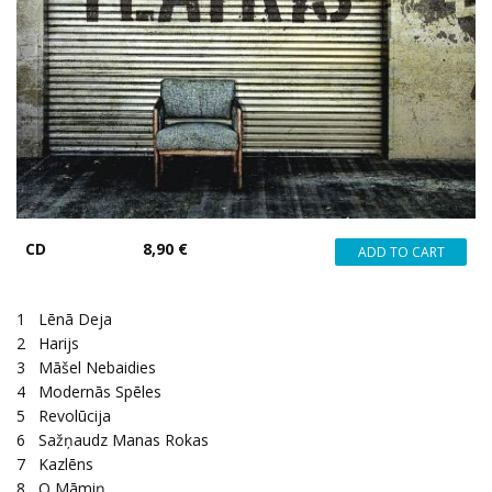
CD
8,90 €
1
Lēnā Deja
2
Harijs
3
Māšel Nebaidies
4
Modernās Spēles
5
Revolūcija
6
Sažņaudz Manas Rokas
7
Kazlēns
8
O Māmiņ