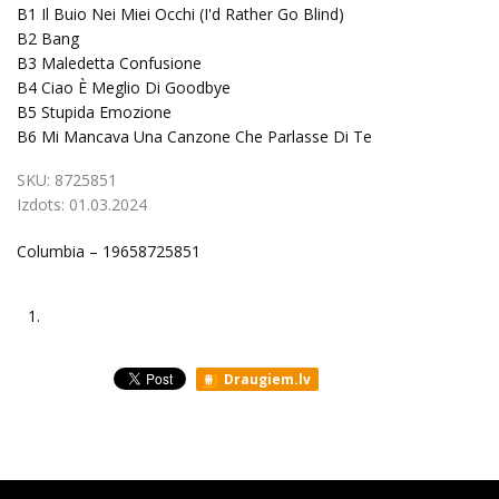
B1
Il Buio Nei Miei Occhi (I'd Rather Go Blind)
B2
Bang
B3
Maledetta Confusione
B4
Ciao È Meglio Di Goodbye
B5
Stupida Emozione
B6
Mi Mancava Una Canzone Che Parlasse Di Te
SKU:
8725851
Izdots:
01.03.2024
Columbia – 19658725851
1.
Draugiem.lv