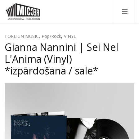
FOREIGN MUSIC
,
Pop/Rock
,
VINYL
Gianna Nannini | Sei Nel
L'Anima (Vinyl)
*izpārdošana / sale*