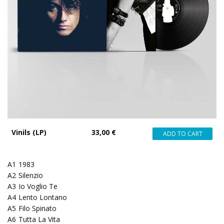
Vinils (LP)
33,00 €
A1
1983
A2
Silenzio
A3
Io Voglio Te
A4
Lento Lontano
A5
Filo Spinato
A6
Tutta La Vita