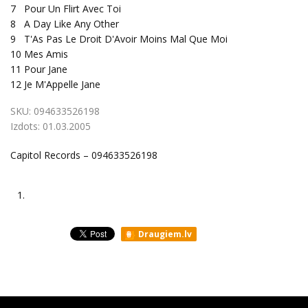
7
Pour Un Flirt Avec Toi
8
A Day Like Any Other
9
T'As Pas Le Droit D'Avoir Moins Mal Que Moi
10
Mes Amis
11
Pour Jane
12
Je M'Appelle Jane
SKU:
094633526198
Izdots:
01.03.2005
Capitol Records – 094633526198
1.
Draugiem.lv