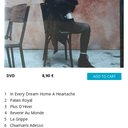
DVD
8,90 €
1
In Every Dream Home A Heartache
2
Palais Royal
3
Plus D'Hiver
4
Revenir Au Monde
5
La Grippe
6
Chiamami Adesso