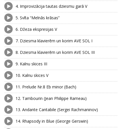
4.
Improvizācija tautas dziesmu garā V
5.
Svīta “Melnās krāsas”
6.
Džeza ekspresijas V
7.
Dziesma klavierēm un korim AVE SOL I
8.
Dziesma klavierēm un korim AVE SOL III
9.
Kalnu skices III
10.
Kalnu skices V
11.
Prelude Nr.8 Eb minor (Bach)
12.
Tambourin (Jean Philippe Rameau)
13.
Andante Cantabile (Sergei Rachmaninov)
14.
Rhapsody in Blue (George Gerswin)