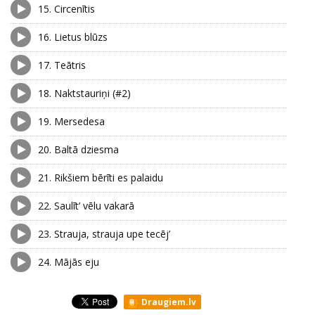
15.
Circenītis
16.
Lietus blūzs
17.
Teātris
18.
Naktstauriņi (#2)
19.
Mersedesa
20.
Baltā dziesma
21.
Rikšiem bērīti es palaidu
22.
Saulīt’ vēlu vakarā
23.
Strauja, strauja upe tecēj’
24.
Mājās eju
Draugiem.lv