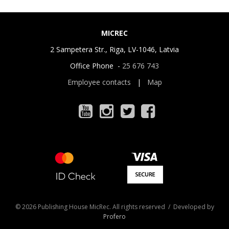
MICREC
2 Sampetera Str., Riga, LV-1046, Latvia
Office Phone -
25 676 743
Employee contacts
|
Map
© 2026 Publishing House MicRec. All rights reserved / Developed by
Profero