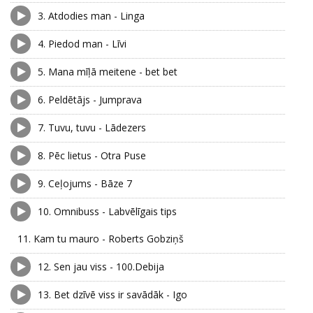
3.
Atdodies man - Linga
4.
Piedod man - Līvi
5.
Mana mīļā meitene - bet bet
6.
Peldētājs - Jumprava
7.
Tuvu, tuvu - Lādezers
8.
Pēc lietus - Otra Puse
9.
Ceļojums - Bāze 7
10.
Omnibuss - Labvēlīgais tips
11.
Kam tu mauro - Roberts Gobziņš
12.
Sen jau viss - 100.Debija
13.
Bet dzīvē viss ir savādāk - Igo