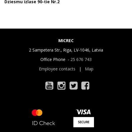
Dziesmu izlase 90-tie Nr.2
MICREC
2 Sampetera Str., Riga, LV-1046, Latvia
Office Phone -
25 676 743
Employee contacts
|
Map