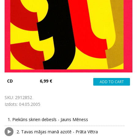
CD
6,99 €
SKU:
2912852
Izdots:
04.05.2005
1.
Piekūns skrien debesīs - Jauns Mēness
2.
Tavas mājas manā azotē - Prāta Vētra