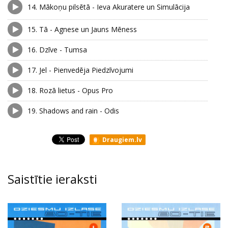
14.
Mākoņu pilsētā - Ieva Akuratere un Simulācija
15.
Tā - Agnese un Jauns Mēness
16.
Dzīve - Tumsa
17.
Jel - Pienvedēja Piedzīvojumi
18.
Rozā lietus - Opus Pro
19.
Shadows and rain - Odis
Draugiem.lv
Saistītie ieraksti