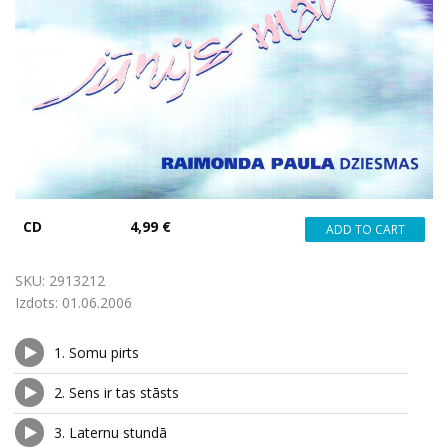
CD
4,99 €
SKU:
2913212
Izdots:
01.06.2006
1.
Somu pirts
2.
Sens ir tas stāsts
3.
Laternu stundā