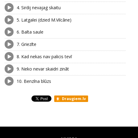
4.
Sirdij nevajag skaitu
5.
Latgalei (dzied M.Vilcāne)
6.
Balta saule
7.
Griezīte
8.
Kad nekas nav palicis tevī
9.
Neko nevar skaidri zināt
10.
Benzīna blūzs
Draugiem.lv