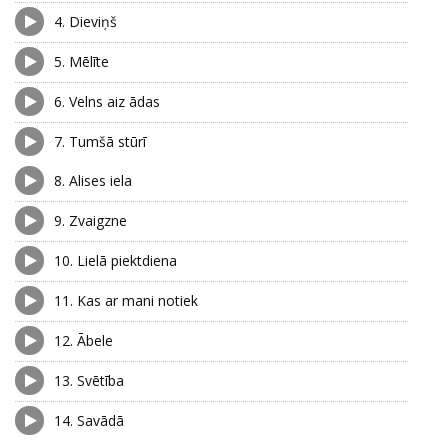
4.
Dieviņš
5.
Mēlīte
6.
Velns aiz ādas
7.
Tumšā stūrī
8.
Alises iela
9.
Zvaigzne
10.
Lielā piektdiena
11.
Kas ar mani notiek
12.
Ābele
13.
Svētība
14.
Savādā