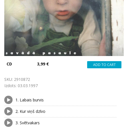
CD
3,99 €
SKU:
2910872
Izdots:
03.03.1997
1.
Labais burvis
2.
Kur viņš dzīvo
3.
Svētvakars