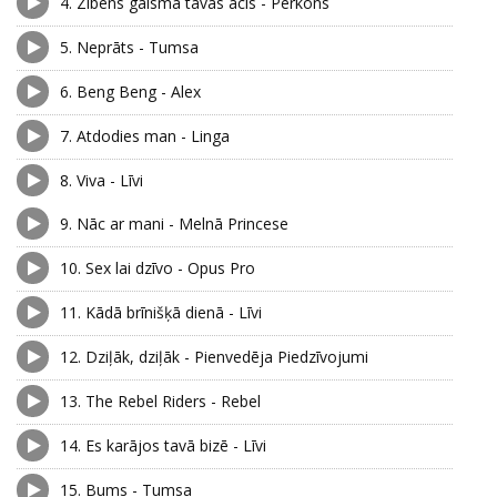
4.
Zibens gaismā tavas acis - Pērkons
5.
Neprāts - Tumsa
6.
Beng Beng - Alex
7.
Atdodies man - Linga
8.
Viva - Līvi
9.
Nāc ar mani - Melnā Princese
10.
Sex lai dzīvo - Opus Pro
11.
Kādā brīnišķā dienā - Līvi
12.
Dziļāk, dziļāk - Pienvedēja Piedzīvojumi
13.
The Rebel Riders - Rebel
14.
Es karājos tavā bizē - Līvi
15.
Bums - Tumsa