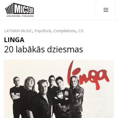
LATVIAN MUSIC
,
Pop/Rock
,
Compilations
,
CD
LINGA
20 labākās dziesmas