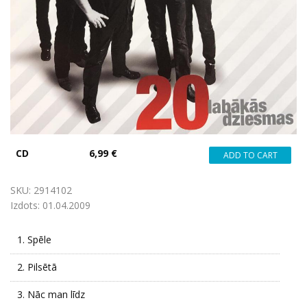
CD
6,99 €
SKU:
2914102
Izdots:
01.04.2009
1.
Spēle
2.
Pilsētā
3.
Nāc man līdz