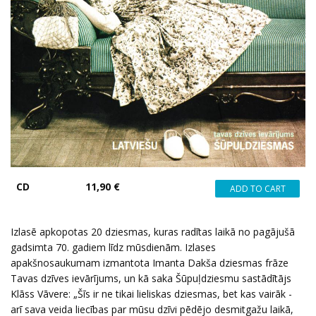
CD
11,90 €
Izlasē apkopotas 20 dziesmas, kuras radītas laikā no pagājušā
gadsimta 70. gadiem līdz mūsdienām. Izlases
apakšnosaukumam izmantota Imanta Dakša dziesmas frāze
Tavas dzīves ievārījums, un kā saka Šūpuļdziesmu sastādītājs
Klāss Vāvere: „Šīs ir ne tikai lieliskas dziesmas, bet kas vairāk -
arī sava veida liecības par mūsu dzīvi pēdējo desmitgažu laikā,