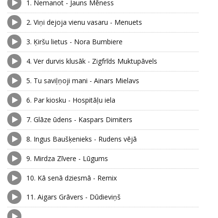
1.
Nemanot - Jauns Mēness
2.
Viņi dejoja vienu vasaru - Menuets
3.
Ķiršu lietus - Nora Bumbiere
4.
Ver durvis klusāk - Zigfrīds Muktupāvels
5.
Tu saviļņoji mani - Ainars Mielavs
6.
Par kiosku - Hospitāļu iela
7.
Glāze ūdens - Kaspars Dimiters
8.
Ingus Baušķenieks - Rudens vējā
9.
Mirdza Zīvere - Lūgums
10.
Kā senā dziesmā - Remix
11.
Aigars Grāvers - Dūdieviņš