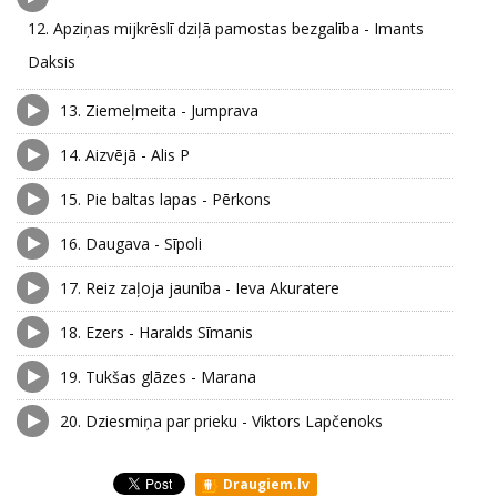
12.
Apziņas mijkrēslī dziļā pamostas bezgalība - Imants
Daksis
13.
Ziemeļmeita - Jumprava
14.
Aizvējā - Alis P
15.
Pie baltas lapas - Pērkons
16.
Daugava - Sīpoli
17.
Reiz zaļoja jaunība - Ieva Akuratere
18.
Ezers - Haralds Sīmanis
19.
Tukšas glāzes - Marana
20.
Dziesmiņa par prieku - Viktors Lapčenoks
Draugiem.lv