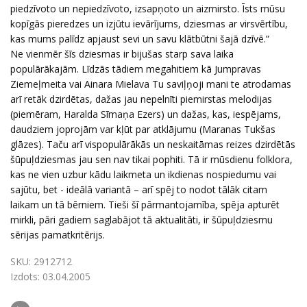
piedzīvoto un nepiedzīvoto, izsapņoto un aizmirsto. Īsts mūsu
kopīgās pieredzes un izjūtu ievārījums, dziesmas ar virsvērtību,
kas mums palīdz apjaust sevi un savu klātbūtni šajā dzīvē.”
Ne vienmēr šīs dziesmas ir bijušas starp sava laika
populārākajām. Līdzās tādiem megahitiem kā Jumpravas
Ziemeļmeita vai Ainara Mielava Tu saviļņoji mani te atrodamas
arī retāk dzirdētas, dažas jau nepelnīti piemirstas melodijas
(piemēram, Haralda Sīmaņa Ezers) un dažas, kas, iespējams,
daudziem joprojām var kļūt par atklājumu (Maranas Tukšas
glāzes). Taču arī vispopulārākās un neskaitāmas reizes dzirdētās
šūpuļdziesmas jau sen nav tikai pophiti. Tā ir mūsdienu folklora,
kas ne vien uzbur kādu laikmeta un ikdienas nospiedumu vai
sajūtu, bet - ideālā variantā – arī spēj to nodot tālāk citam
laikam un tā bērniem. Tieši šī pārmantojamība, spēja apturēt
mirkli, pāri gadiem saglabājot tā aktualitāti, ir šūpuļdziesmu
sērijas pamatkritērijs.
SKU:
2912712
Izdots:
03.04.2005