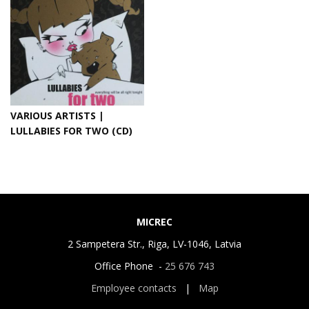
VARIOUS ARTISTS |
LULLABIES FOR TWO (CD)
MICREC
2 Sampetera Str., Riga, LV-1046, Latvia
Office Phone -
25 676 743
Employee contacts
|
Map