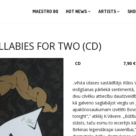
MAESTRO 90
HOT NEWS
ARTISTS
SHO
LLABIES FOR TWO (CD)
CD
7,90 €
..vēsta izlases sastādītājs Klāss
ieslīgšanas pārliekā sentimentā, k
divu cilvēku attiecību daudzvei
kā galveno saglabājot vieglu un 
apakšnosaukumam izvēlēti Bovija 
tonight”,” atklāj K.Vāvere. „Būtī
stāsts, taču esmu to iecerējis 
Birkinas leģendārajai savienībai,