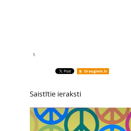
1.
Draugiem.lv
Saistītie ieraksti