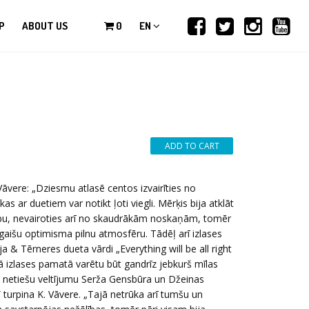
P
ABOUT US
0
EN
 Vāvere: „Dziesmu atlasē centos izvairīties no
as ar duetiem var notikt ļoti viegli. Mērķis bija atklāt
dību, nevairoties arī no skaudrākām noskaņām, tomēr
gaišu optimisma pilnu atmosfēru. Tādēļ arī izlases
& Tērneres dueta vārdi „Everything will be all right
bā izlases pamatā varētu būt gandrīz jebkurš mīlas
kā netiešu veltījumu Serža Gensbūra un Džeinas
” turpina K. Vāvere. „Tajā netrūka arī tumšu un