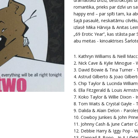
dramatisku brīžu, destrukcijas u
romantika, prieks par dzīvi un s
happy end – par spīti tam, ka ab
šajā pasaulē, neskaitāmu cilvēku
izlasē Mika Hārvija & Anitas Le
„69 Erotic Year”, kas stāsta par
abu meitas - kinoaktrises Šarlo
1. Kathryn Williams & Neill Ma
2. Nick Cave & Kylie Minogue -
3. David Bowie & Tina Turner - 
4. Astrud Gilberto & Joao Gilbe
5. Chip Taylor & Lucinda William
6. Ella Fitzgerald & Louis Arm
7. Koko Taylor & Willie Dixon -
8. Tom Waits & Crystal Gayle -
9. Dalida & Alain Delon - Parole
10. Cowboy Junkies & John Pri
11. Johnny Cash & June Carter C
12. Debbie Harry & Iggy Pop - W
13. Clannad & Bono - In A Lifet