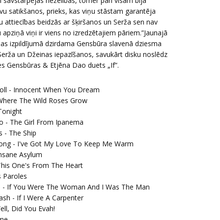
n savstarpējas nežēlības, tomēr pāri visam bija
avu satikšanos, prieks, kas viņu stāstam garantēja
u attiecības beidzās ar šķiršanos un Serža sen nav
 apziņā viņi ir viens no izredzētajiem pāriem.”Jaunajā
inas izpildījumā dzirdama Gensbūra slavenā dziesma
 Serža un Džeinas iepazīšanos, savukārt disku noslēdz
tes Gensbūras & Etjēna Dao duets „If”.
ccoll - Innocent When You Dream
 Where The Wild Roses Grow
Tonight
rto - The Girl From Ipanema
s - The Ship
strong - I've Got My Love To Keep Me Warm
 Insane Asylum
 This One's From The Heart
s Paroles
ne - If You Were The Woman And I Was The Man
ash - If I Were A Carpenter
ell, Did You Evah!
ime