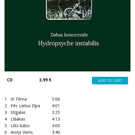
CD
3,99 €
1
III Tēma
5:06
2
Pēc Lietus Elpa
4:01
3
Stīgalas
3:25
4
Līdakas
4:13
5
Līdz-balss
4:00
6
Anrijs Viens
3:40