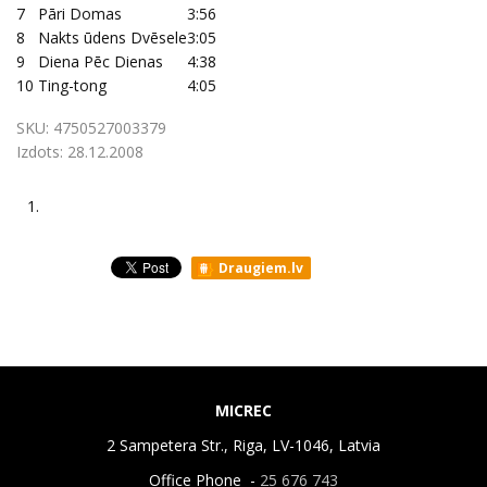
7
Pāri Domas
3:56
8
Nakts ūdens Dvēsele
3:05
9
Diena Pēc Dienas
4:38
10
Ting-tong
4:05
SKU:
4750527003379
Izdots:
28.12.2008
1.
Draugiem.lv
MICREC
2 Sampetera Str., Riga, LV-1046, Latvia
Office Phone -
25 676 743