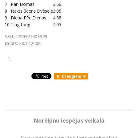
7
Pāri Domas
3:56
8
Nakts ūdens Dvēsele
3:05
9
Diena Pēc Dienas
4:38
10
Ting-tong
4:05
SKU:
4750527003379
Izdots:
28.12.2008
1.
Draugiem.lv
Norēķinu iespējas veikalā