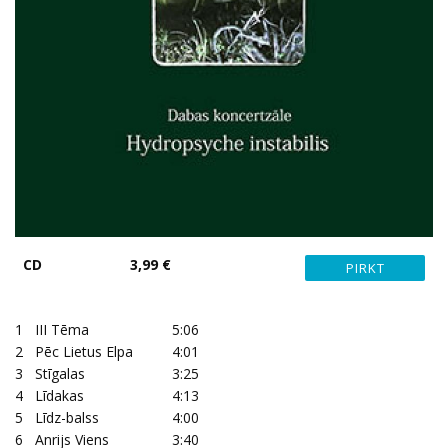
CD
3,99 €
1
III Tēma
5:06
2
Pēc Lietus Elpa
4:01
3
Stīgalas
3:25
4
Līdakas
4:13
5
Līdz-balss
4:00
6
Anrijs Viens
3:40