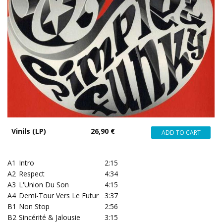
Vinils (LP)
26,90 €
A1
Intro
2:15
A2
Respect
4:34
A3
L'Union Du Son
4:15
A4
Demi-Tour Vers Le Futur
3:37
B1
Non Stop
2:56
B2
Sincérité & Jalousie
3:15