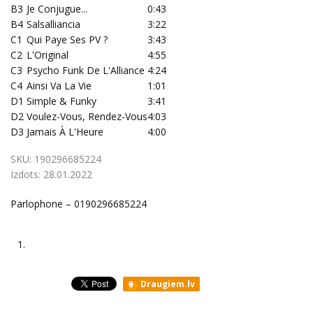
B3
Je Conjugue...
0:43
B4
Salsalliancia
3:22
C1
Qui Paye Ses PV ?
3:43
C2
L'Original
4:55
C3
Psycho Funk De L'Alliance
4:24
C4
Ainsi Va La Vie
1:01
D1
Simple & Funky
3:41
D2
Voulez-Vous, Rendez-Vous
4:03
D3
Jamais À L'Heure
4:00
SKU:
190296685224
Izdots:
28.01.2022
Parlophone – 0190296685224
1.
Draugiem.lv