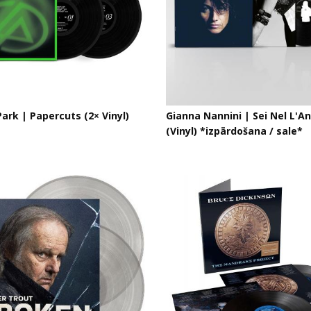
Park ‎| Papercuts (2× Vinyl)
Gianna Nannini | Sei Nel L'A
(Vinyl) *izpārdošana / sale*