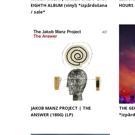
EIGHTH ALBUM (vinyl) *izpārdošana
HOURS (
/ sale*
JAKOB MANZ PROJECT | THE
THE GE
ANSWER (180G) (LP)
*izpārd