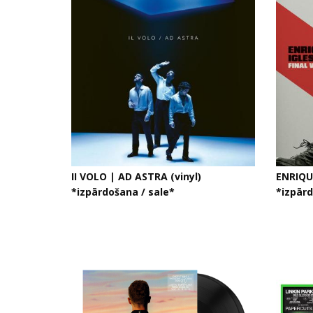
II VOLO | AD ASTRA (vinyl)
ENRIQUE
*izpārdošana / sale*
*izpār