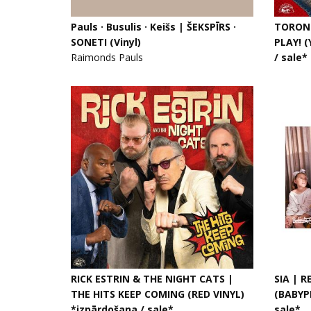
Pauls · Busulis · Keišs | ŠEKSPĪRS ·
TORONZ
SONETI (Vinyl)
PLAY! 
Raimonds Pauls
/ sale*
RICK ESTRIN & THE NIGHT CATS |
SIA | 
THE HITS KEEP COMING (RED VINYL)
(BABYPI
*izpārdošana / sale*
sale*