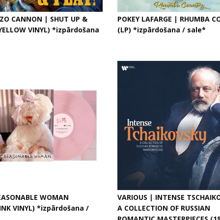
O CANNON | SHUT UP &
POKEY LAFARGE | RHUMBA C
(YELLOW VINYL) *izpārdošana
(LP) *izpārdošana / sale*
REASONABLE WOMAN
VARIOUS | INTENSE TSCHAIK
NK VINYL) *izpārdošana /
A COLLECTION OF RUSSIAN
ROMANTIC MASTERPIECES (18