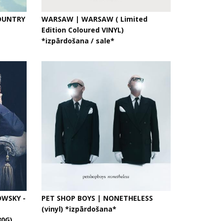
OUNTRY
WARSAW | WARSAW ( Limited
Edition Coloured VINYL)
*izpārdošana / sale*
OWSKY -
PET SHOP BOYS | NONETHELESS
(vinyl) *izpārdošana*
0G)