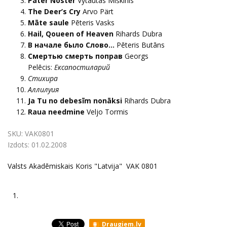
Pater Noster
Vytautas Miškinis
The Deer’s Cry
Arvo Pärt
Māte saule
Pēteris Vasks
Hail, Qoueen of Heaven
Rihards Dubra
В начале было Слово…
Pēteris Butāns
Смертью смерть поправ
Georgs
Pelēcis:
Ексапостиларий
Стихира
Аллилуия
Ja Tu no debesīm nonāksi
Rihards Dubra
Raua needmine
Veljo Tormis
SKU:
VAK0801
Izdots:
01.02.2008
Valsts Akadēmiskais Koris "Latvija" VAK 0801
1.
Draugiem.lv