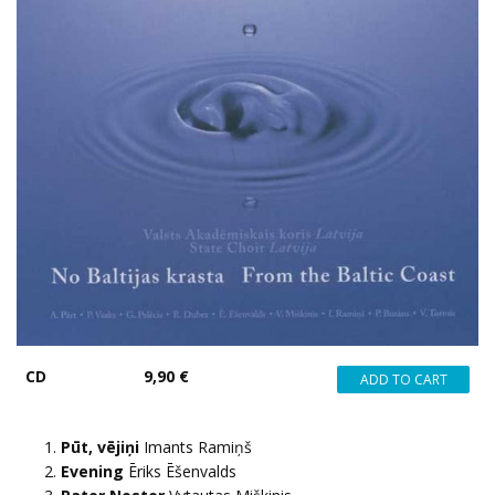
CD
9,90 €
Pūt, vējiņi
Imants Ramiņš
Evening
Ēriks Ēšenvalds