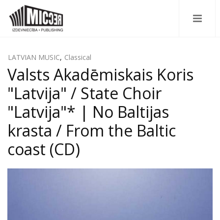
LATVIAN MUSIC
,
Classical
Valsts Akadēmiskais Koris
"Latvija" / State Choir
"Latvija"* | No Baltijas
krasta / From the Baltic
coast (CD)