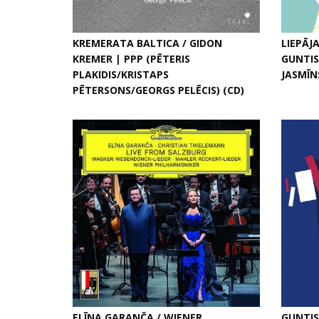
KREMERATA BALTICA / GIDON
LIEPĀJ
KREMER | PPP (PĒTERIS
GUNTIS
PLAKIDIS/KRISTAPS
JASMĪNS
PĒTERSONS/GEORGS PELĒCIS) (CD)
ELĪNA GARANČA / WIENER
GUNTIS