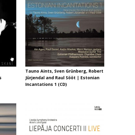
Tauno Aints, Sven Grünberg, Robert
s
Jürjendal and Raul Sööt ‎| Estonian
Incantations 1 (CD)