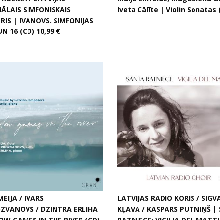
ĀLAIS SIMFONISKAIS
Iveta Cālīte | Violin Sonatas 
RIS | IVANOVS. SIMFONIJAS
UN 16 (CD) 10,99 €
EIJA / IVARS
LATVIJAS RADIO KORIS / SIGV
ZVANOVS / DZINTRA ERLIHA
KĻAVA / KASPARS PUTNIŅŠ |
OW GAMES IN THE RIVER (CD)
RATNIECE: VIGILIA DEL MATT