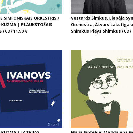
AS SIMFONISKAIS ORĶESTRIS /
Vestards Šimkus, Liepāja S
 KUZMA | PLAUKSTOŠAIS
Orchestra, Atvars Lakstīgala
 (CD) 11,90 €
Shimkus Plays Shimkus (CD)
 KUZMA / LATVIJAS
Maija Einfelde, Magdalena G