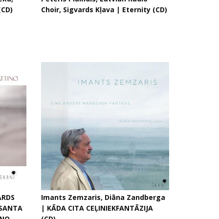
(CD)
Choir, Sigvards Kļava | Eternity (CD)
ARDS
Imants Zemzaris, Diāna Zandberga
 SANTA
| KĀDA CITA CEĻINIEKFANTĀZIJA
INO
(CD)