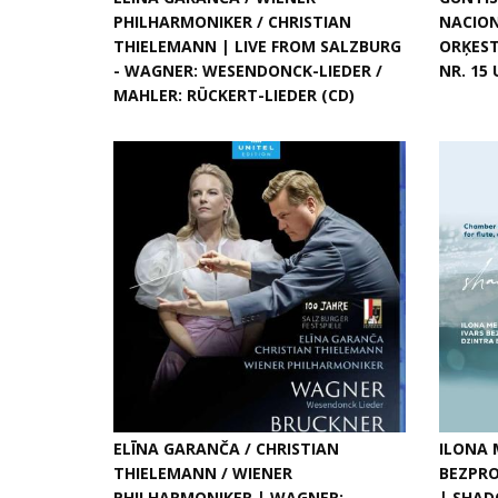
PHILHARMONIKER / CHRISTIAN
NACION
THIELEMANN | LIVE FROM SALZBURG
ORĶEST
- WAGNER: WESENDONCK-LIEDER /
NR. 15 
MAHLER: RÜCKERT-LIEDER (CD)
ELĪNA GARANČA / CHRISTIAN
ILONA M
THIELEMANN / WIENER
BEZPRO
PHILHARMONIKER | WAGNER:
| SHAD