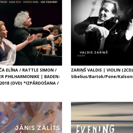
A ELĪNA / RATTLE SIMON /
ZARIŅŠ VALDIS | VIOLIN (2CD)
ER PHILHARMONIKE | BADEN-
Sibelius/Bartok/Pone/Kalson
2018 (DVD) *IZPĀRDOŠANA /