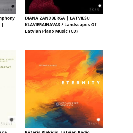
ymphony
DIĀNA ZANDBERGA | LATVIEŠU
 |
KLAVIERAINAVAS / Landscapes Of
Latvian Piano Music (CD)
eka,
Pēteris Plakidis, Latvian Radio