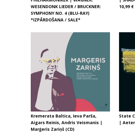
WESENDONK LIEDER / BRUCKNER:
10,99 €
SYMPHONY NO. 4 (BLU-RAY)
*IZPĀRDOŠANA / SALE*
Kremerata Baltica, Ieva Parša,
State C
Aigars Reinis, Andris Veismanis |
| Aete
Marģeris Zariņš (CD)