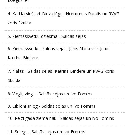
Dzeguzīte
4.
Kad latvieši iet Dievu lūgt - Normunds Rutulis un RVVĢ
koris Skulda
5.
Ziemassvētku dziesma - Saldās sejas
6.
Ziemassvētki - Saldās sejas, Jānis Narkevics Jr. un
Katrīna Bindere
7.
Nakts - Saldās sejas, Katrīna Bindere un RVVĢ koris
Skulda
8.
Viegli, viegli - Saldās sejas un Ivo Fomins
9.
Cik lēni snieg - Saldās sejas un Ivo Fomins
10.
Reizi gadā ziema nāk - Saldās sejas un Ivo Fomins
11.
Sniegs - Saldās sejas un Ivo Fomins