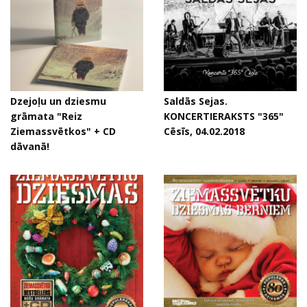
Dzejoļu un dziesmu
Saldās Sejas.
grāmata "Reiz
KONCERTIERAKSTS "365"
Ziemassvētkos" + CD
Cēsīs, 04.02.2018
dāvanā!