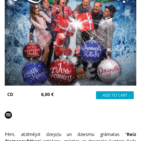
CD
6,00 €
Pērn, atzīmējot dzejoļu un dziesmu grāmatas “
Reiz