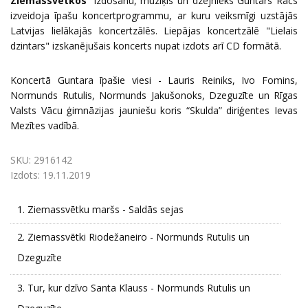
Ziemassvētkos
” izdošanu, mūziķis un dzejnieks Guntars Račs
izveidoja īpašu koncertprogrammu, ar kuru veiksmīgi uzstājās
Latvijas lielākajās koncertzālēs. Liepājas koncertzālē "Lielais
dzintars" izskanējušais koncerts nupat izdots arī CD formātā.
Koncertā Guntara īpašie viesi - Lauris Reiniks, Ivo Fomins,
Normunds Rutulis, Normunds Jakušonoks, Dzeguzīte un Rīgas
Valsts Vācu ģimnāzijas jauniešu koris “Skulda” diriģentes Ievas
Mezītes vadībā.
SKU:
2916142
Izdots:
19.11.2019
1.
Ziemassvētku maršs - Saldās sejas
2.
Ziemassvētki Riodežaneiro - Normunds Rutulis un
Dzeguzīte
3.
Tur, kur dzīvo Santa Klauss - Normunds Rutulis un