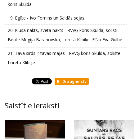
koris Skulda
19.
Eglīte - Ivo Fomins un Saldās sejas
20.
Klusa nakts, svēta nakts - RVVĢ koris Skulda, solisti -
Beate Megija Baranovska, Loreta Klibiķe, Elīza Eva Gulbe
21.
Tava sirds ir tavas mājas - RVVĢ koris Skulda, soliste
Loreta Klibiķe
Draugiem.lv
Saistītie ieraksti