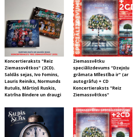
Koncertieraksts "Reiz
Ziemassvētku
Ziemassvētkos" (2CD).
speciālizdevums "Dzejoļu
Saldās sejas, Ivo Fomins,
grāmata Mīlestība ir" (ar
Lauris Reiniks, Normunds
autogrāfu) + CD
Rutulis, Mārtiņš Ruskis,
Koncertieraksts "Reiz
Katrīna Bindere un draugi
Ziemassvētkos"