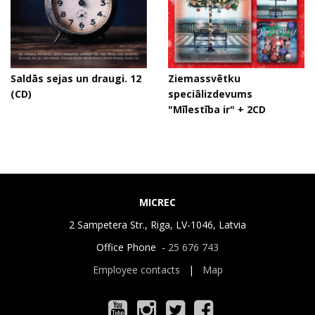
Saldās sejas un draugi. 12
Ziemassvētku
(CD)
speciālizdevums
"Mīlestība ir" + 2CD
MICREC
2 Sampetera Str., Riga, LV-1046, Latvia
Office Phone -
25 676 743
Employee contacts
|
Map