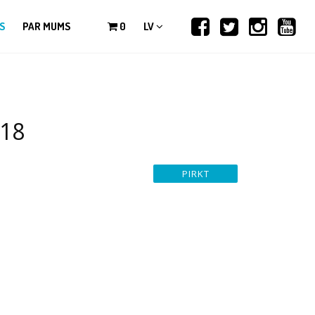
S
PAR MUMS
0
LV
018