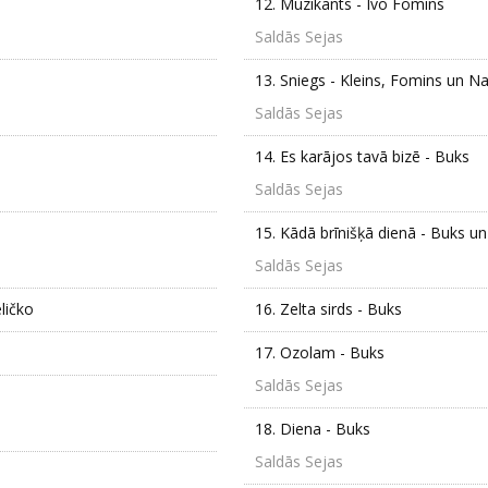
12.
Muzikants - Ivo Fomins
Saldās Sejas
13.
Sniegs - Kleins, Fomins un Na
Saldās Sejas
14.
Es karājos tavā bizē - Buks
Saldās Sejas
15.
Kādā brīnišķā dienā - Buks u
Saldās Sejas
ličko
16.
Zelta sirds - Buks
17.
Ozolam - Buks
Saldās Sejas
18.
Diena - Buks
Saldās Sejas