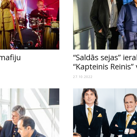
mafiju
“Saldās sejas” ie
“Kapteinis Reinis” 
27.10.2022