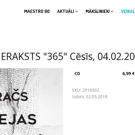
MAESTRO 90
AKTUĀLI
MĀKSLINIEKI
VEIKAL
ERAKSTS "365" Cēsīs, 04.02.2
CD
6,99 €
SKU:
2916002
Izdots:
02.05.2018