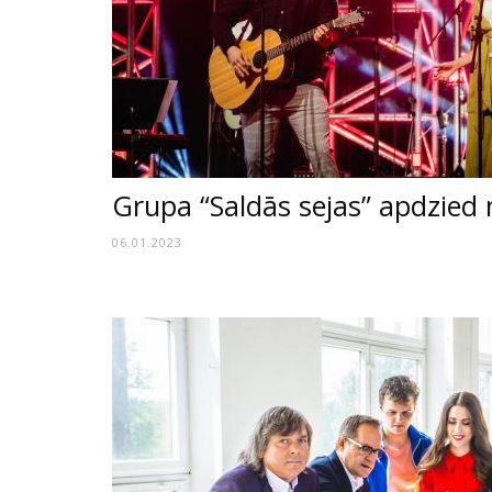
Grupa “Saldās sejas” apdzied 
06.01.2023