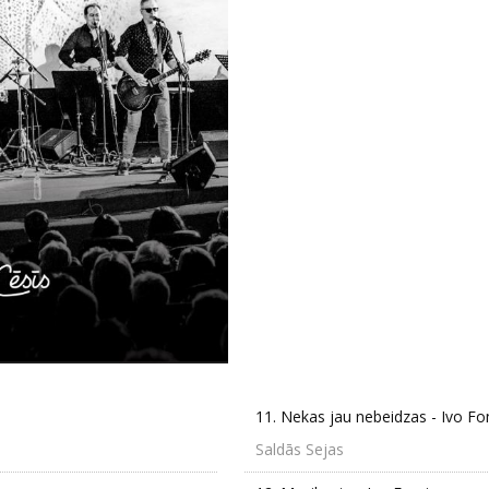
11.
Nekas jau nebeidzas - Ivo F
Saldās Sejas