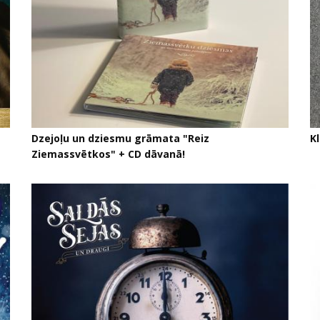
Dzejoļu un dziesmu grāmata "Reiz
Kl
Ziemassvētkos" + CD dāvanā!