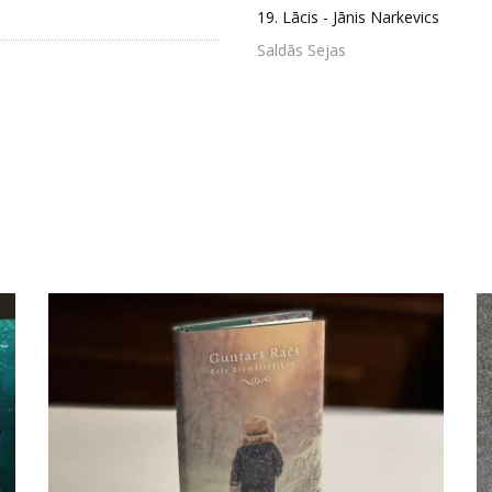
19.
Lācis - Jānis Narkevics
Saldās Sejas