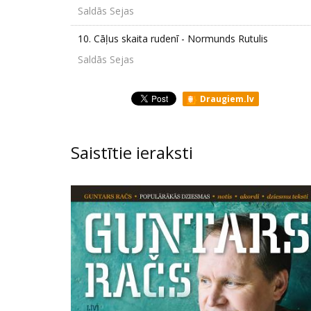
Saldās Sejas
10.
Cāļus skaita rudenī - Normunds Rutulis
Saldās Sejas
Draugiem.lv
Saistītie ieraksti