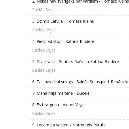
2.
Nekas nav svarīgāks par vārdiem - Tomass Kleins
Saldās Sejas
3.
Dzimis Latvijā - Tomass Kleins
Saldās Sejas
4.
Piespied stop - Katrīna Bindere
Saldās Sejas
5.
Divi krasti - Guntars Račs un Katrīna Bindere
Saldās Sejas
6.
Tas nav tikai sniegs - Saldās Sejas pied. Renārs Ve
7.
Mana mīļā meitene - Ducele
8.
Es tevi gribu - Ainars Virga
Saldās Sejas
9.
Lecam pa vecam - Normunds Rutulis