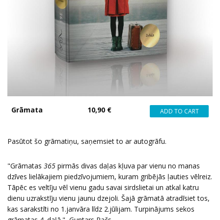
Grāmata
10,90 €
Pasūtot šo grāmatiņu, saņemsiet to ar autogrāfu.
"Grāmatas
365
pirmās divas daļas kļuva par vienu no manas
dzīves lielākajiem piedzīvojumiem, kuram gribējās ļauties vēlreiz.
Tāpēc es veltīju vēl vienu gadu savai sirdslietai un atkal katru
dienu uzrakstīju vienu jaunu dzejoli. Šajā grāmatā atradīsiet tos,
kas sarakstīti no 1.janvāra līdz 2.jūlijam. Turpinājums sekos
grāmatas 4. daļā." Guntars Račs