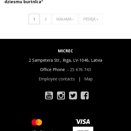
dziesmu burtnīca"
1
2
NĀKAMĀ ›
PĒDĒJĀ »
MICREC
2 Sampetera Str., Riga, LV-1046, Latvia
Office Phone -
25 676 743
Employee contacts
|
Map