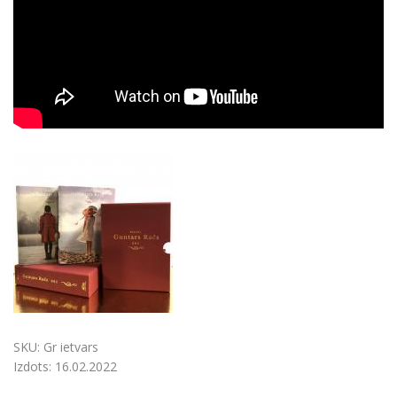
SKU:
Gr ietvars
Izdots:
16.02.2022