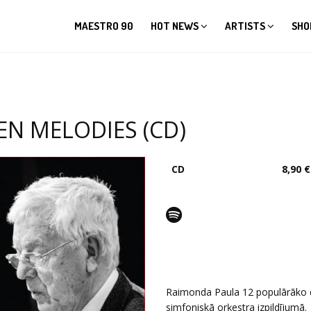
MAESTRO 90
HOT NEWS
ARTISTS
SHO
EN MELODIES (CD)
CD
8,90 €
Raimonda Paula 12 populārāko d
simfoniskā orķestra izpildījumā.