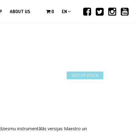
P
ABOUT US
0
EN
ziesmu instrumentālās versijas Maestro un