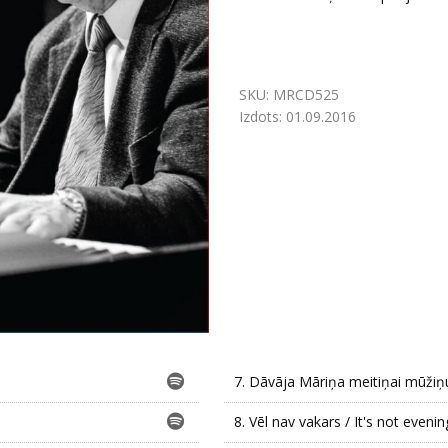
SKU:
MRCD525
Izdots:
01.09.2016
7.
Dāvāja Māriņa meitiņai mūžiņu
8.
Vēl nav vakars / It's not evenin