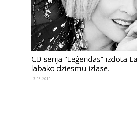
CD sērijā “Leģendas” izdota L
labāko dziesmu izlase.
13.03.2019