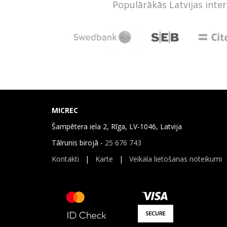
Populārākās Latvijas inte
MICREC
Šampētera iela 2, Rīga, LV-1046, Latvija
Tālrunis birojā -
25 676 743
Kontakti
|
Karte
|
Veikala lietošanas noteikumi