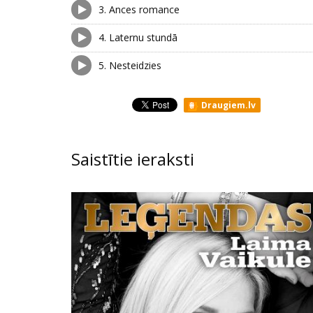
3.
Ances romance
4.
Laternu stundā
5.
Nesteidzies
Draugiem.lv
Saistītie ieraksti