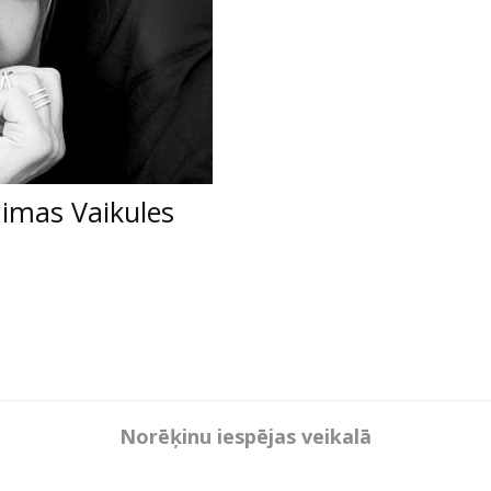
aimas Vaikules
Norēķinu iespējas veikalā