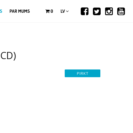
S
PAR MUMS
0
LV
(CD)