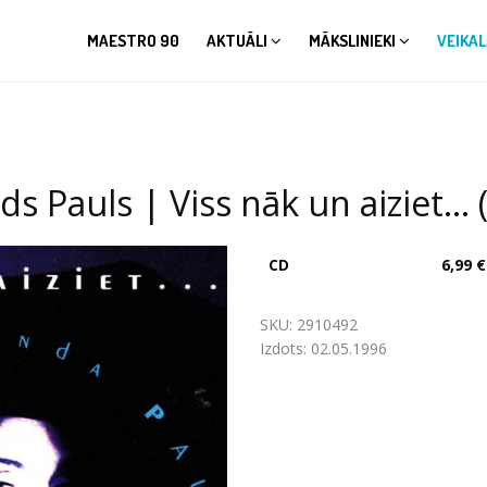
MAESTRO 90
AKTUĀLI
MĀKSLINIEKI
VEIKAL
 Pauls | Viss nāk un aiziet... 
CD
6,99 €
SKU:
2910492
Izdots:
02.05.1996