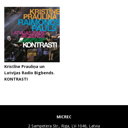
Kristīne Prauliņa un
Latvijas Radio Bigbends.
KONTRASTI
MICREC
2 Sampetera Str., Riga, LV-1046, Latvia