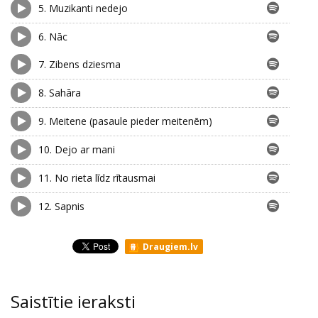
5.
Muzikanti nedejo
6.
Nāc
7.
Zibens dziesma
8.
Sahāra
9.
Meitene (pasaule pieder meitenēm)
10.
Dejo ar mani
11.
No rieta līdz rītausmai
12.
Sapnis
Draugiem.lv
Saistītie ieraksti