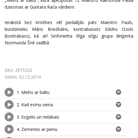
„Melns ar baltu”, kurā apkopotas 12 Maestro Raimonda Paula
dziesmas ar Guntara Rača vārdiem.
Ierakstā bez Kristīnes vēl piedalījās pats Maestro Pauls,
bundzinieks Māris Briežkalns, kontrabasists Edvīns Ozols
(kontrabass), kā arī Sinfonietta Rīga stīgu grupa diriģenta
Normunda Šnē vadībā.
SKU:
2915322
Izdots:
02.12.2014
1.
Melns ar baltu
2.
Kad esmu viena
3.
Eņģelis un nelabais
4.
Zemenes ar pienu