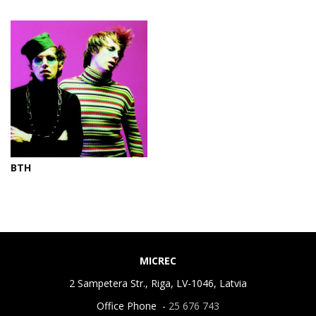
BTH
MICREC
2 Sampetera Str., Riga, LV-1046, Latvia
Office Phone -
25 676 743