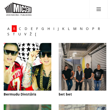
A
B
C
D
E
F
G
H
I
J
K
L
M
N
O
P
R
S
T
U
V
Ž
[
Bermudu Divstūris
bet bet