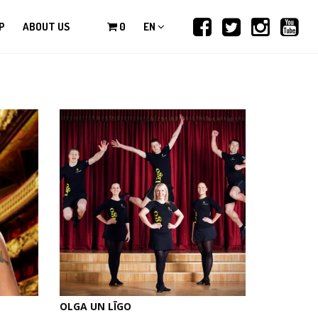
P
ABOUT US
0
EN
OLGA UN LĪGO