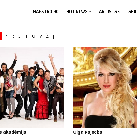
MAESTRO 90
HOT NEWS
ARTISTS
SHO
P
R
S
T
U
V
Ž
[
s akadēmija
Olga Rajecka