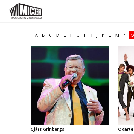
A
B
C
D
E
F
G
H
I
J
K
L
M
N
O
Ojārs Grinbergs
OKarte