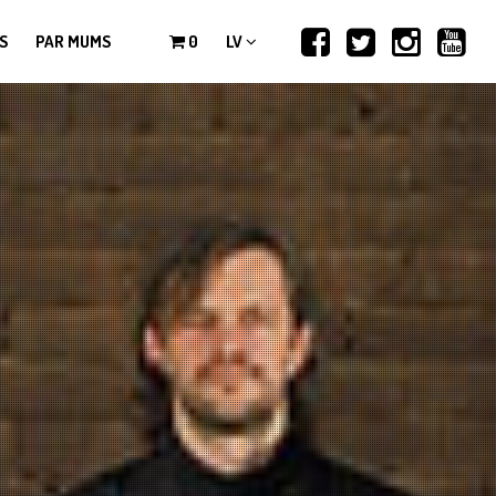
S
PAR MUMS
0
LV