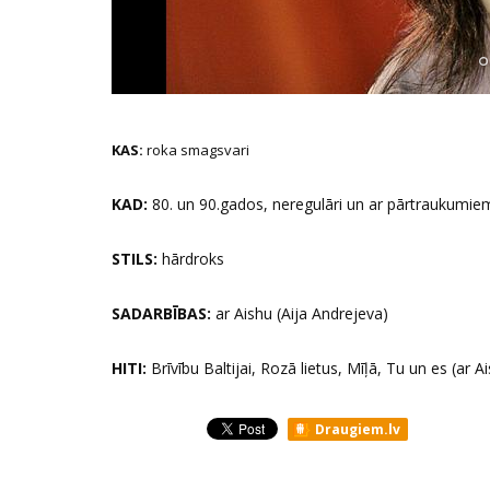
KAS:
roka smagsvari
KAD:
80. un 90.gados, neregulāri un ar pārtraukumiem
STILS:
hārdroks
SADARBĪBAS:
ar Aishu (Aija Andrejeva)
HITI:
Brīvību Baltijai, Rozā lietus, Mīļā, Tu un es (ar A
Draugiem.lv