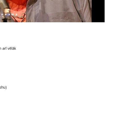
 arī vēlāk
ishu)