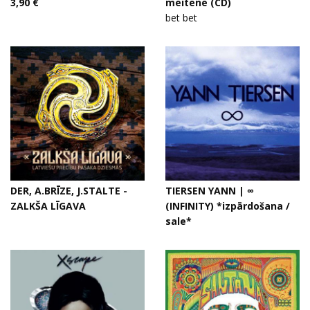
3,90 €
meitene (CD)
bet bet
DER, A.BRĪZE, J.STALTE -
TIERSEN YANN | ∞
ZALKŠA LĪGAVA
(INFINITY) *izpārdošana /
sale*