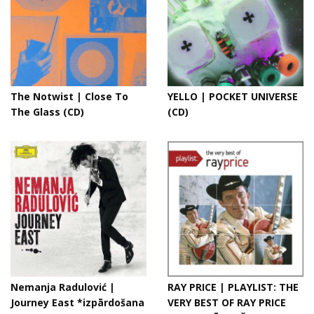
The Notwist | Close To
YELLO | POCKET UNIVERSE
The Glass (CD)
(CD)
Nemanja Radulović |
RAY PRICE | PLAYLIST: THE
Journey East *izpārdošana
VERY BEST OF RAY PRICE