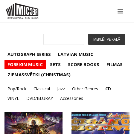
AUTOGRAPH SERIES
LATVIAN MUSIC
FOREIGN MUSIC
SETS
SCORE BOOKS
FILMAS
ZIEMASSVĒTKI (CHRISTMAS)
Pop/Rock
Classical
Jazz
Other Genres
CD
VINYL
DVD/BLURAY
Accessories