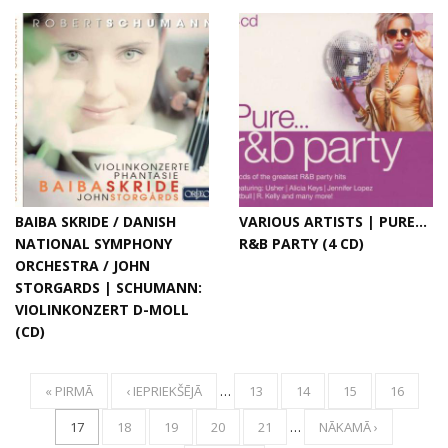
BAIBA SKRIDE / DANISH
VARIOUS ARTISTS | PURE...
NATIONAL SYMPHONY
R&B PARTY (4 CD)
ORCHESTRA / JOHN
STORGARDS | SCHUMANN:
VIOLINKONZERT D-MOLL
(CD)
« PIRMĀ
‹ IEPRIEKŠĒJĀ
…
13
14
15
16
17
18
19
20
21
…
NĀKAMĀ ›