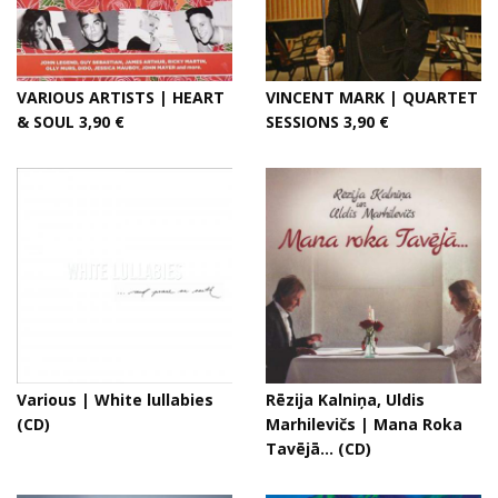
VARIOUS ARTISTS | HEART
VINCENT MARK | QUARTET
& SOUL 3,90 €
SESSIONS 3,90 €
Various | White lullabies
Rēzija Kalniņa, Uldis
(CD)
Marhilevičs | Mana Roka
Tavējā... (CD)