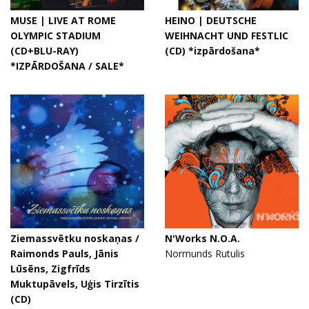
MUSE | LIVE AT ROME
HEINO | DEUTSCHE
OLYMPIC STADIUM
WEIHNACHT UND FESTLIC
(CD+BLU-RAY)
(CD) *izpārdošana*
*IZPĀRDOŠANA / SALE*
Ziemassvētku noskaņas /
N'Works N.O.A.
Raimonds Pauls, Jānis
Normunds Rutulis
Lūsēns, Zigfrīds
Muktupāvels, Uģis Tirzītis
(CD)