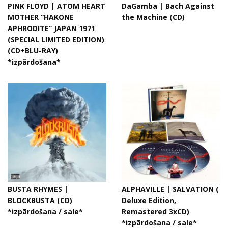
PINK FLOYD | ATOM HEART
DaGamba | Bach Against
MOTHER “HAKONE
the Machine (CD)
APHRODITE” JAPAN 1971
(SPECIAL LIMITED EDITION)
(CD+BLU-RAY)
*izpārdošana*
BUSTA RHYMES |
ALPHAVILLE | SALVATION (
BLOCKBUSTA (CD)
Deluxe Edition,
*izpārdošana / sale*
Remastered 3xCD)
*izpārdošana / sale*