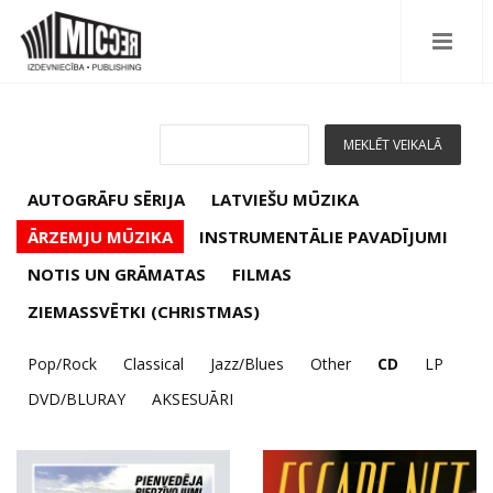
AUTOGRĀFU SĒRIJA
LATVIEŠU MŪZIKA
ĀRZEMJU MŪZIKA
INSTRUMENTĀLIE PAVADĪJUMI
NOTIS UN GRĀMATAS
FILMAS
ZIEMASSVĒTKI (CHRISTMAS)
Pop/Rock
Classical
Jazz/Blues
Other
CD
LP
DVD/BLURAY
AKSESUĀRI