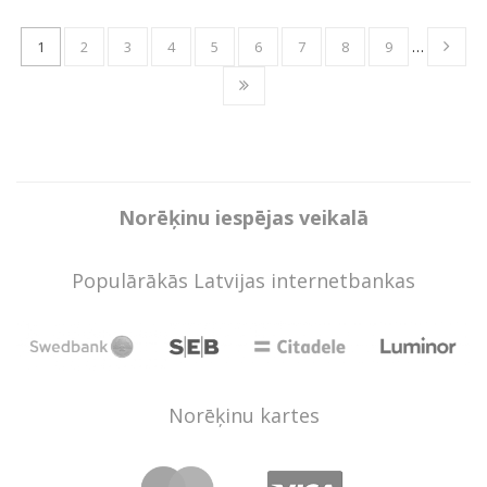
1
2
3
4
5
6
7
8
9
…
Norēķinu iespējas veikalā
Populārākās Latvijas internetbankas
Norēķinu kartes