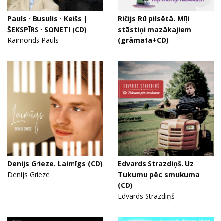
Pauls · Busulis · Keišs |
Ričijs Rū pilsētā. Mīļi
ŠEKSPĪRS · SONETI (CD)
stāstiņi mazākajiem
Raimonds Pauls
(grāmata+CD)
Denijs Grieze. Laimīgs (CD)
Edvards Strazdiņš. Uz
Denijs Grieze
Tukumu pēc smukuma
(CD)
Edvards Strazdiņš