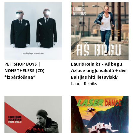
PET SHOP BOYS |
Lauris Reiniks - Aš begu
NONETHELESS (CD)
/izlase angļu valodā + divi
*izpārdošana*
Baltijas hiti lietuviski/
Lauris Reiniks