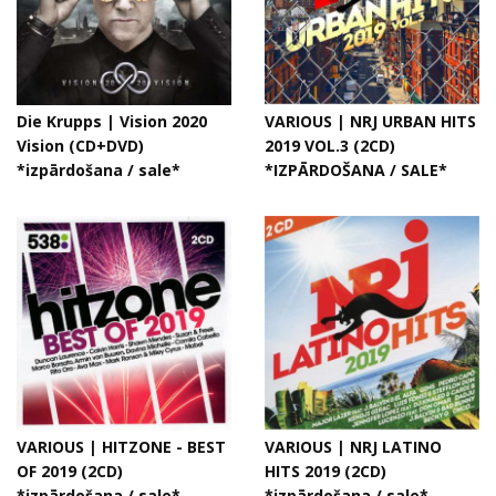
Die Krupps | Vision 2020
VARIOUS | NRJ URBAN HITS
Vision (CD+DVD)
2019 VOL.3 (2CD)
*izpārdošana / sale*
*IZPĀRDOŠANA / SALE*
VARIOUS | HITZONE - BEST
VARIOUS | NRJ LATINO
OF 2019 (2CD)
HITS 2019 (2CD)
*izpārdošana / sale*
*izpārdošana / sale*