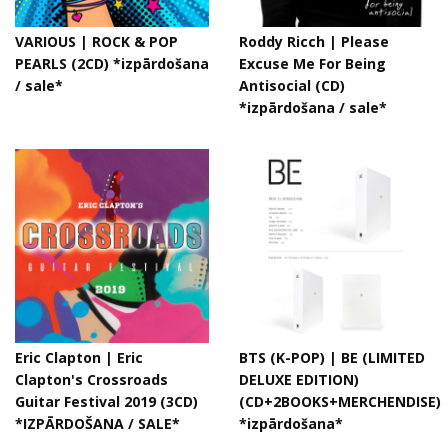
VARIOUS | ROCK & POP
Roddy Ricch ‎| Please
PEARLS (2CD) *izpārdošana
Excuse Me For Being
/ sale*
Antisocial (CD)
*izpārdošana / sale*
Eric Clapton ‎| Eric
BTS (K-POP) | BE (LIMITED
Clapton's Crossroads
DELUXE EDITION)
Guitar Festival 2019 (3CD)
(CD+2BOOKS+MERCHENDISE)
*IZPĀRDOŠANA / SALE*
*izpārdošana*