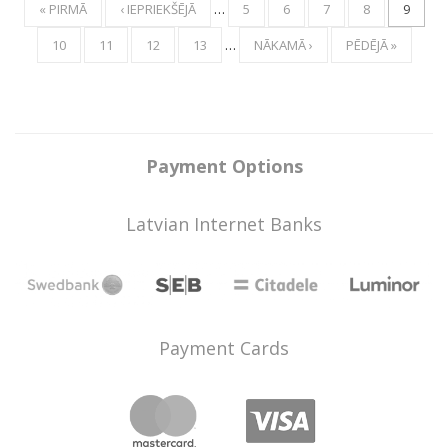
« PIRMĀ
‹ IEPRIEKŠĒJĀ
…
5
6
7
8
9
10
11
12
13
…
NĀKAMĀ ›
PĒDĒJĀ »
Payment Options
Latvian Internet Banks
Payment Cards