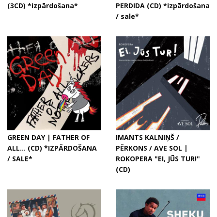
(3CD) *izpārdošana*
PERDIDA (CD) *izpārdošana
/ sale*
GREEN DAY | FATHER OF
IMANTS KALNIŅŠ /
ALL... (CD) *IZPĀRDOŠANA
PĒRKONS / AVE SOL |
/ SALE*
ROKOPERA "EI, JŪS TUR!"
(CD)