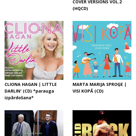
COVER VERSIONS VOL.2
(HQCD)
CLIONA HAGAN | LITTLE
MARTA MARIJA SPROĢE |
DARLIN' (CD) *parauga
VISI KOPĀ (CD)
izpārdošana*