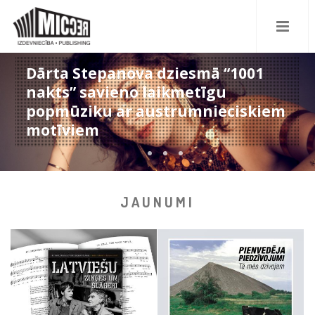
Rita Staune-Doniņa debitē ar
dziesmu "Pa Piena ceļu"
JAUNUMI