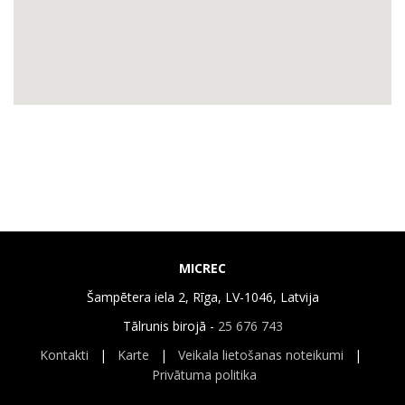
MICREC
Šampētera iela 2, Rīga, LV-1046, Latvija
Tālrunis birojā -
25 676 743
Kontakti
|
Karte
|
Veikala lietošanas noteikumi
|
Privātuma politika