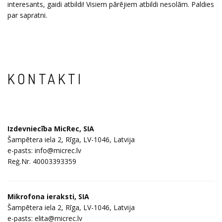
interesants, gaidi atbildi! Visiem pārējiem atbildi nesolām. Paldies
par sapratni.
KONTAKTI
Izdevniecība MicRec, SIA
Šampētera iela 2, Rīga, LV-1046, Latvija
e-pasts: info@micrec.lv
Reģ.Nr. 40003393359
Mikrofona ieraksti, SIA
Šampētera iela 2, Rīga, LV-1046, Latvija
e-pasts: elita@micrec.lv