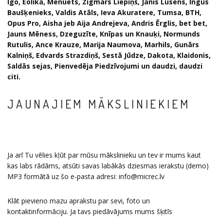
Igo, Eolika, Menuets, Zigmars Liepiņš, Jānis Lūsēns, Ingus
Baušķenieks, Valdis Atāls, Ieva Akuratere, Tumsa, BTH,
Opus Pro, Aisha
jeb Aija Andrejeva,
Andris Ērglis, bet bet,
Jauns Mēness, Dzeguzīte, Knīpas un Knauķi, Normunds
Rutulis, Ance Krauze, Marija Naumova, Marhils
, Gunārs
Kalniņš, Edvards Strazdiņš, Sestā Jūdze, Dakota, Klaidonis,
Saldās sejas, Pienvedēja Piedzīvojumi
un daudzi, daudzi
citi.
JAUNAJIEM MĀKSLINIEKIEM
Ja arī Tu vēlies kļūt par mūsu mākslinieku un tev ir mums kaut
kas labs rādāms, atsūti savas labākās dziesmas ierakstu (demo)
MP3 formātā uz šo e-pasta adresi: info@micrec.lv
Klāt pievieno mazu aprakstu par sevi, foto un
kontaktinformāciju. Ja tavs piedāvājums mums šķitīs