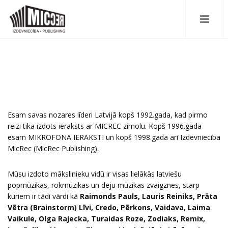
Esam savas nozares līderi Latvijā kopš 1992.gada, kad pirmo
reizi tika izdots ieraksts ar MICREC zīmolu. Kopš 1996.gada
esam MIKROFONA IERAKSTI un kopš 1998.gada arī Izdevniecība
MicRec (MicRec Publishing).
Mūsu izdoto mākslinieku vidū ir visas lielākās latviešu
popmūzikas, rokmūzikas un deju mūzikas zvaigznes, starp
kuriem ir tādi vārdi kā
Raimonds Pauls, Lauris Reiniks, Prāta
Vētra (Brainstorm) Līvi, Credo, Pērkons, Vaidava, Laima
Vaikule, Olga Rajecka, Turaidas Roze, Zodiaks, Remix,