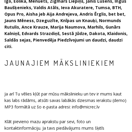
Igo, Eolika, Menuets, Zigmars Liepiņš, Jānis Lūsēns, Ingus
Baušķenieks, Valdis Atāls, Ieva Akuratere, Tumsa, BTH,
Opus Pro, Aisha
jeb Aija Andrejeva,
Andris Ērglis, bet bet,
Jauns Mēness, Dzeguzīte, Knīpas un Knauķi, Normunds
Rutulis, Ance Krauze, Marija Naumova, Marhils
, Gunārs
Kalniņš, Edvards Strazdiņš, Sestā Jūdze, Dakota, Klaidonis,
Saldās sejas, Pienvedēja Piedzīvojumi
un daudzi, daudzi
citi.
JAUNAJIEM MĀKSLINIEKIEM
Ja arī Tu vēlies kļūt par mūsu mākslinieku un tev ir mums kaut
kas labs rādāms, atsūti savas labākās dziesmas ierakstu (demo)
MP3 formātā uz šo e-pasta adresi: info@micrec.lv
Klāt pievieno mazu aprakstu par sevi, foto un
kontaktinformāciju. Ja tavs piedāvājums mums šķitīs