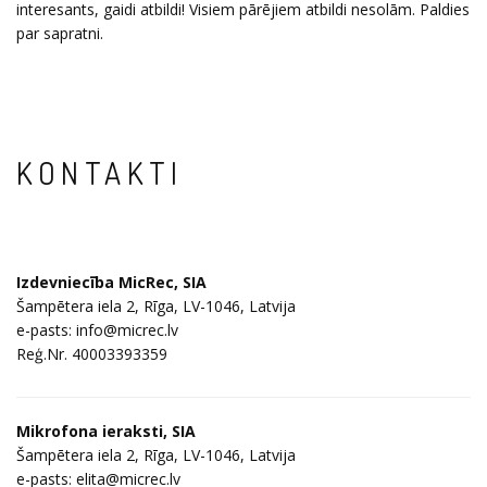
interesants, gaidi atbildi! Visiem pārējiem atbildi nesolām. Paldies
par sapratni.
KONTAKTI
Izdevniecība MicRec, SIA
Šampētera iela 2, Rīga, LV-1046, Latvija
e-pasts: info@micrec.lv
Reģ.Nr. 40003393359
Mikrofona ieraksti, SIA
Šampētera iela 2, Rīga, LV-1046, Latvija
e-pasts: elita@micrec.lv