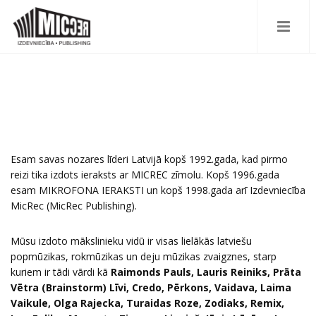
Esam savas nozares līderi Latvijā kopš 1992.gada, kad pirmo
reizi tika izdots ieraksts ar MICREC zīmolu. Kopš 1996.gada
esam MIKROFONA IERAKSTI un kopš 1998.gada arī Izdevniecība
MicRec (MicRec Publishing).
Mūsu izdoto mākslinieku vidū ir visas lielākās latviešu
popmūzikas, rokmūzikas un deju mūzikas zvaigznes, starp
kuriem ir tādi vārdi kā
Raimonds Pauls, Lauris Reiniks, Prāta
Vētra (Brainstorm) Līvi, Credo, Pērkons, Vaidava, Laima
Vaikule, Olga Rajecka, Turaidas Roze, Zodiaks, Remix,