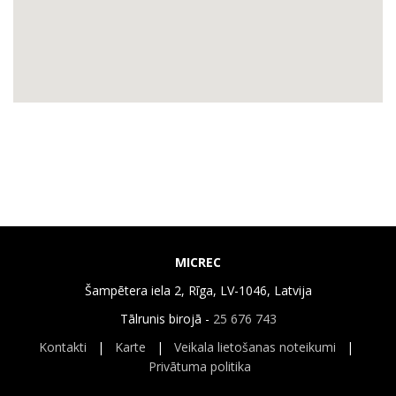
MICREC
Šampētera iela 2, Rīga, LV-1046, Latvija
Tālrunis birojā -
25 676 743
Kontakti
|
Karte
|
Veikala lietošanas noteikumi
|
Privātuma politika