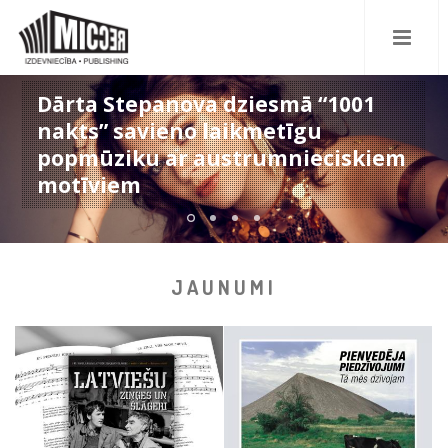
Rita Staune-Doniņa debitē ar
dziesmu "Pa Piena ceļu"
JAUNUMI