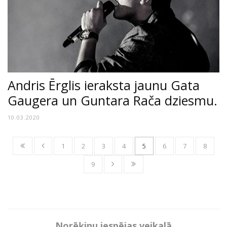
Andris Ērglis ieraksta jaunu Gata
Gaugera un Guntara Rača dziesmu.
10.03.2020
1
2
3
4
5
6
7
8
9
Norēķinu iespējas veikalā