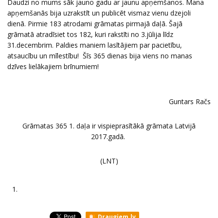
Daudzi no mums sāk jauno gadu ar jaunu apņemšanos. Mana
apņemšanās bija uzrakstīt un publicēt vismaz vienu dzejoli
dienā. Pirmie 183 atrodami grāmatas pirmajā daļā. Šajā
grāmatā atradīsiet tos 182, kuri rakstīti no 3.jūlija līdz
31.decembrim. Paldies maniem lasītājiem par pacietību,
atsaucību un mīlestību! Šīs 365 dienas bija viens no manas
dzīves lielākajiem brīnumiem!
Guntars Račs
Grāmatas 365 1. daļa ir vispieprasītākā grāmata Latvijā
2017.gadā.
(LNT)
1.
Draugiem.lv