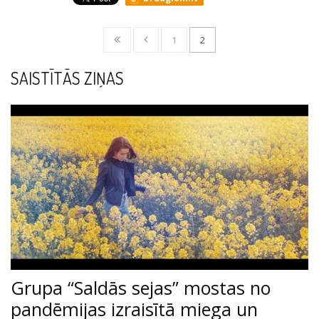
1
2
SAISTĪTĀS ZIŅAS
Grupa “Saldās sejas” mostas no
pandēmijas izraisītā miega un