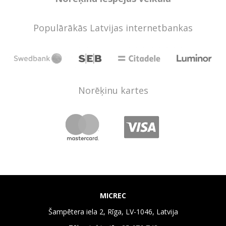
Populārākās Latvijas internetbankas
Norēķinu kartes
MICREC
Šampētera iela 2, Rīga, LV-1046, Latvija