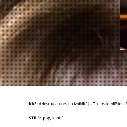
KAS:
dziesmu autors un izpildītājs, Talsos iemīlējies r
STILS:
pop, kantrī