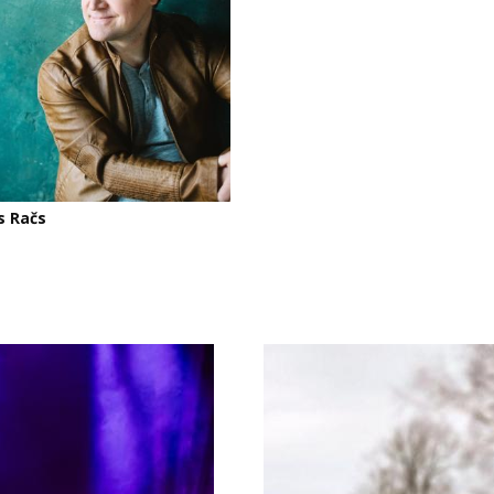
s Račs