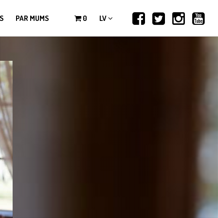
S
PAR MUMS
0
LV