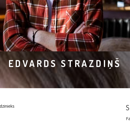
EDVARDS STRAZDIŅŠ
īdzinieks
S
F